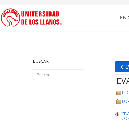
INICI
BUSCAR
E
Buscar
EV
Type 2 or more characters for results.
PR
FO
CP-
CON