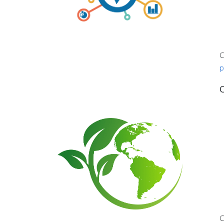
C
p
C